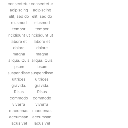
consectetur
consectetur
adipiscing
adipiscing
elit, sed do
elit, sed do
eiusmod
eiusmod
tempor
tempor
incididunt ut
incididunt ut
labore et
labore et
dolore
dolore
magna
magna
aliqua. Quis
aliqua. Quis
ipsum
ipsum
suspendisse
suspendisse
ultrices
ultrices
gravida.
gravida.
Risus
Risus
commodo
commodo
viverra
viverra
maecenas
maecenas
accumsan
accumsan
lacus vel
lacus vel