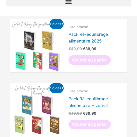
Le
Le
Soldes !
prix
prix
livre broché
initial
actuel
Pack Ré-équilibrage
était :
est :
€49,99.
€39,99.
alimentaire 2025
€
49,99
€
39,99
Ajouter au panier
Le
Le
Soldes !
prix
prix
livre broché
initial
actuel
Pack Ré-équilibrage
était :
est :
€49,99.
€39,99.
alimentaire Hivernal
€
49,99
€
39,99
Ajouter au panier