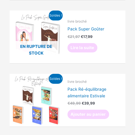
Le
Le
Soldes !
prix
prix
livre broché
initial
actuel
était :
est :
Pack Super Goûter
€21,97.
€17,99.
€
21,97
€
17,99
EN RUPTURE DE
Lire la suite
STOCK
Le
Le
Soldes !
prix
prix
livre broché
initial
actuel
Pack Ré-équilibrage
était :
est :
€49,99.
€39,99.
alimentaire Estivale
€
49,99
€
39,99
Ajouter au panier