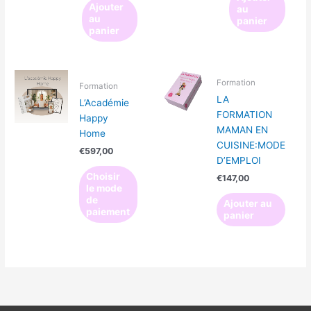
Ajouter
au
au
panier
panier
Formation
Formation
LA
L’Académie
FORMATION
Happy
MAMAN EN
Home
CUISINE:MODE
€
597,00
D’EMPLOI
Choisir
€
147,00
le mode
de
Ajouter au
paiement
panier