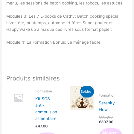
menu, les sessions de batch cooking, les robots, les astuces.
Modules 3: Les 7 E-books de Cathy: Batch cooking spécial
hiver, été, printemps, automne et fêtes,Super gouter et
Happy’wake up ainsi que ces livres sous format papier.
Module 4: La Formation Bonus: Le ménage facile.
Produits similaires
Le
Le
Formation
Soldes !
prix
prix
Formation
initial
actuel
Kit SOS
était :
est :
Serenity
anti-
€597,00.
€397,00.
Flow
compulsion
€
597,00
alimentaire
€
397,00
€
47,00
Ajouter