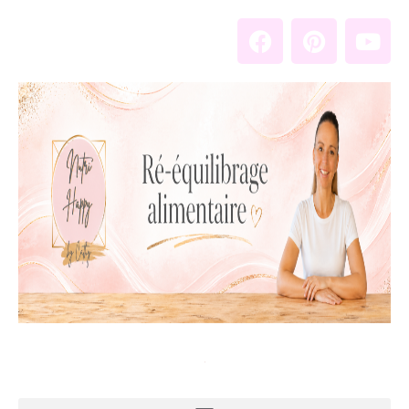
Aller
F
P
Y
au
a
i
o
contenu
c
n
u
e
t
t
b
e
u
o
r
b
o
e
e
k
s
t